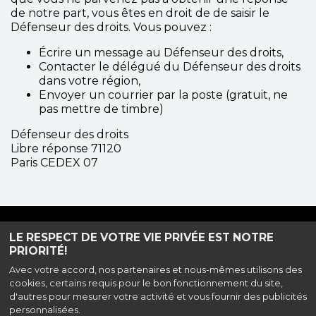
de notre part, vous êtes en droit de de saisir le
Défenseur des droits. Vous pouvez :
Écrire un message au Défenseur des droits,
Contacter le délégué du Défenseur des droits
dans votre région,
Envoyer un courrier par la poste (gratuit, ne
pas mettre de timbre)
Défenseur des droits
Libre réponse 71120
Paris CEDEX 07
Haut de page
LE RESPECT DE VOTRE VIE PRIVÉE EST NOTRE
PRIORITÉ!
Avec votre accord, nos partenaires et nous-mêmes utilisons des
cookies, certains requis pour le bon fonctionnement du site,
12, Place Jean Jaurès, 93100 Montreuil |
Mentions légales
|
d'autres pour mesurer votre activité et vous fournir des publicités
Accessiblité
|
Contact
| Prog. au : 01 83 74 58 20
personnalisées.