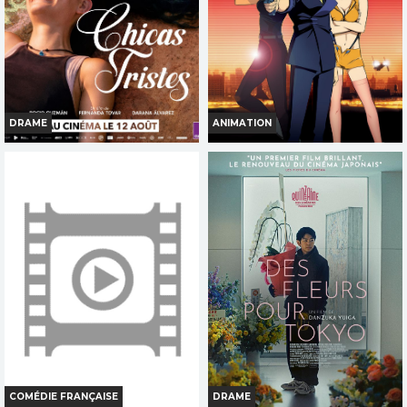
INT. -12ans
INT. -16ans
FR
VOST
FR
VOST
DRAME
ANIMATION
CHICAS TRISTES
COWBOY BEBOP LE FILM
Horaires et Infos
Horaires et Infos
Bande-annonce
Bande-annonce
Réservation
Réservation
TOUT PUBLIC
TOUT PUBLIC
FR
VOST
FR
VOST
COMÉDIE FRANÇAISE
DRAME