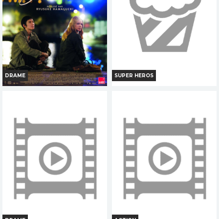
Réservation
Réservation
TOUT PUBLIC
TOUT PUBLIC
VI
VF
VI
VF
DRAME
SUPER HEROS
SOUDAIN
SPIDER MAN BRAND NEW DAY
Horaires et Infos
Horaires et Infos
Bande-annonce
Bande-annonce
Réservation
Réservation
TOUT PUBLIC
TOUT PUBLIC
OCAP
VI
VF
FR
VOST
VI
VF