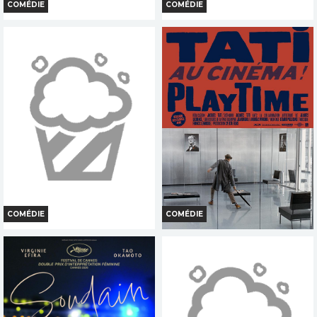
COMÉDIE
COMÉDIE
LES VACANCES DE MR HULOT
MON ONCLE
Horaires et Infos
Horaires et Infos
Bande-annonce
Bande-annonce
Réservation
Réservation
TOUT PUBLIC
TOUT PUBLIC
VI
VF
VI
VF
COMÉDIE
COMÉDIE
PARADE
PLAYTIME
Horaires et Infos
Horaires et Infos
Bande-annonce
Bande-annonce