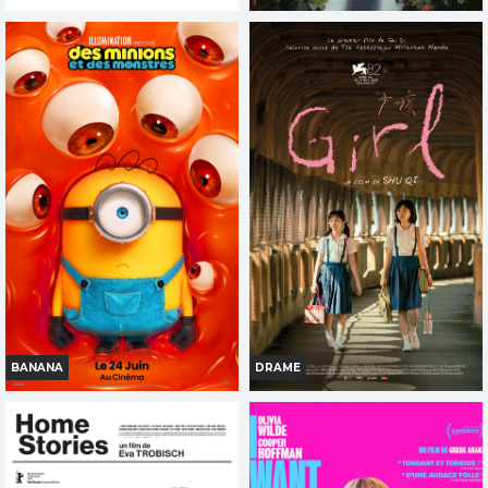
DE LA COMEDIE FRANCAISE
DES FLEURS POUR TOKYO
Horaires et Infos
Horaires et Infos
Bande-annonce
Bande-annonce
Réservation
Réservation
TOUT PUBLIC
TOUT PUBLIC
OCAP
VI
VF
FR
VOST
BANANA
DRAME
DES MINIONS ET DES
GIRL
MONSTRES
Horaires et Infos
Horaires et Infos