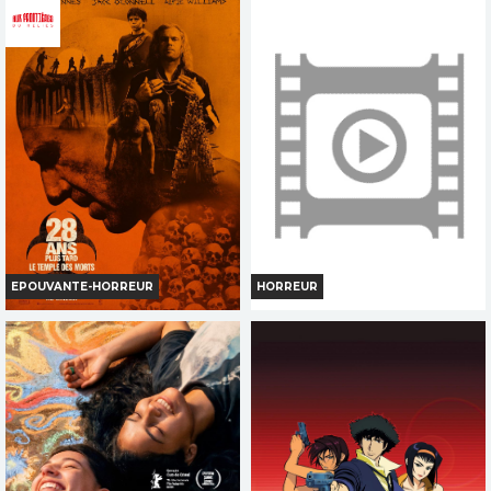
EPOUVANTE-HORREUR
HORREUR
28 ANS PLUS TARD LE TEMPLE
BACKROOMS
DES MORTS
Horaires et Infos
Horaires et Infos
Bande-annonce
Bande-annonce
Réservation
Réservation