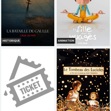
Réservation
INT. -12ans
TOUT PUBLIC
FR
VOST
VI
VF
HISTORIQUE
ANIMATION
LA BATAILLE DE GAULLE L AGE
LA FILLE DANS LES NUAGES
DE FER
Horaires et Infos
Horaires et Infos
Bande-annonce
Bande-annonce
Réservation
Réservation
TOUT PUBLIC
TOUT PUBLIC
VI
VF
VI
VF