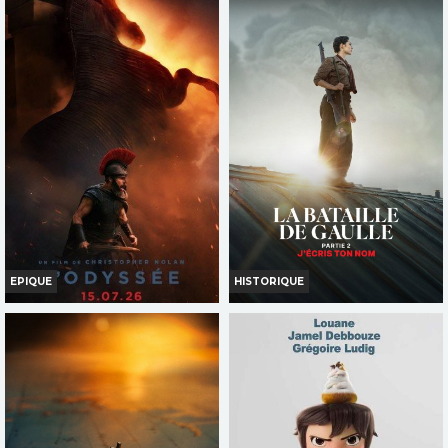
AFFAIR
Horaires et Infos
Horaires et Infos
Bande-annonce
Bande-annonce
Réservation
Réservation
TOUT PUBLIC
INT. -16ans
FR
VOST
FR
VOST
EPIQUE
HISTORIQUE
L ODYSSEE
LA BATAILLE DE GAULLE J
ECRIS TON NOM
Horaires et Infos
Horaires et Infos
Bande-annonce
Bande-annonce
Réservation