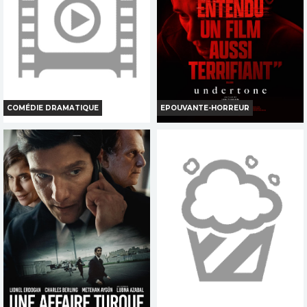
Réservation
Réservation
TOUT PUBLIC
TOUT PUBLIC
FR
VOST
VI
VF
COMÉDIE DRAMATIQUE
EPOUVANTE-HORREUR
UN GRAND RACCOURCI
UNDERTONE
Horaires et Infos
Horaires et Infos
Bande-annonce
Bande-annonce
Réservation
Réservation
TOUT PUBLIC
INT. -12ans
VF
FR
VOST