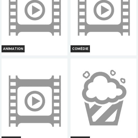
Réservation
Réservation
TOUT PUBLIC
TOUT PUBLIC
VI
VF
VI
VF
ANIMATION
COMÉDIE
LES NOUVELLES AVENTURES
LES VACANCES DE GOLO ET
DE GROS POIS ET PETIT POINT
RITCHIE
Horaires et Infos
Horaires et Infos
Bande-annonce
Bande-annonce
Réservation
Réservation
TOUT PUBLIC
TOUT PUBLIC
VF
VI
VF