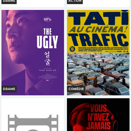
DRAME
ACTION
SUR LA ROUTE D OMAHA
THE FURIOUS
Horaires et Infos
Horaires et Infos
Bande-annonce
Bande-annonce
Réservation
Réservation
TOUT PUBLIC
INT. -12ans
VI
FR
VOST
FR
VOST
DRAME
COMÉDIE
THE UGLY
TRAFIC
Horaires et Infos
Horaires et Infos
Bande-annonce
Bande-annonce