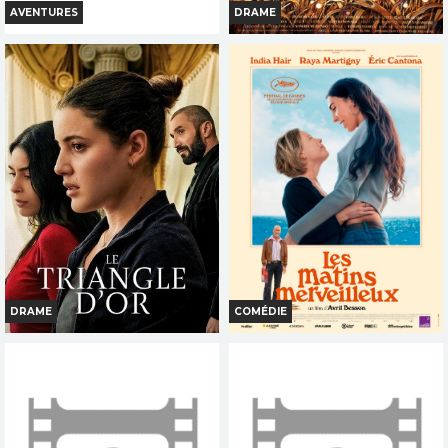
AVENTURES
DRAME
LA PAT PATROUILLE LE FILM
LE TOMBEAU DES LUCIOLES
MISSION DINO
Horaires et Infos
Horaires et Infos
Bande-annonce
Bande-annonce
Réservation
Réservation
TOUT PUBLIC
TOUT PUBLIC
FR
VOST
VI
VF
DRAME
COMÉDIE
LE TRIANGLE D OR
LES MATINS MERVEILLEUX
Horaires et Infos
Horaires et Infos
Bande-annonce
Bande-annonce