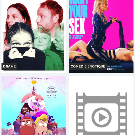
Bande-annonce
Bande-annonce
Réservation
Réservation
AVERT. TOUT PUBLIC
TOUT PUBLIC
FR
VOST
VI
VF
DRAME
COMEDIE EROTIQUE
HOME STORIES
I WANT YOUR SEX
Horaires et Infos
Horaires et Infos
Bande-annonce
Bande-annonce
Réservation
Réservation
TOUT PUBLIC
INT. -12ans
FR
VOST
FR
VOST