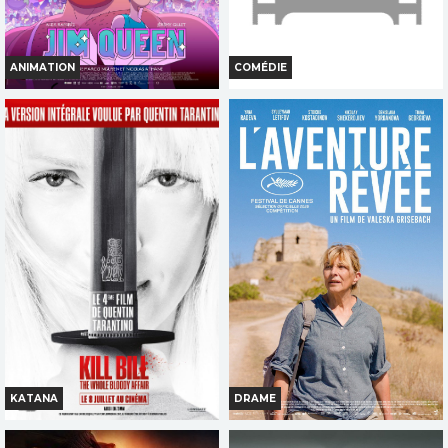
ANIMATION
COMÉDIE
JIM QUEEN
JOUR DE FETE
Horaires et Infos
Horaires et Infos
Bande-annonce
Bande-annonce
Réservation
Réservation
INT. -12ans
TOUT PUBLIC
VI
VF
VI
VF
KATANA
DRAME
KILL BILL THE WHOLE BLOODY
L AVENTURE REVEE