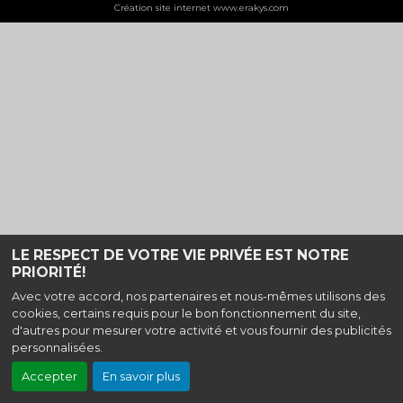
Création site internet www.erakys.com
LE RESPECT DE VOTRE VIE PRIVÉE EST NOTRE
PRIORITÉ!
Avec votre accord, nos partenaires et nous-mêmes utilisons des
cookies, certains requis pour le bon fonctionnement du site,
d'autres pour mesurer votre activité et vous fournir des publicités
personnalisées.
Accepter
En savoir plus