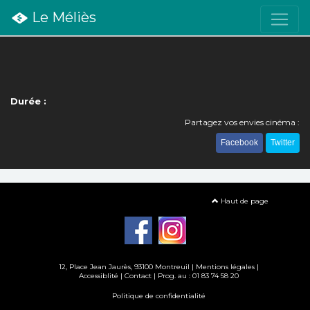
Le Méliès
Durée :
Partagez vos envies cinéma :
Facebook
Twitter
Haut de page
12, Place Jean Jaurès, 93100 Montreuil |
Mentions légales
|
Accessiblité
|
Contact
| Prog. au : 01 83 74 58 20
Politique de confidentialité