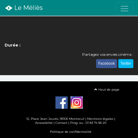
Le Méliès
Durée :
Partagez vos envies cinéma :
Facebook
Twitter
Haut de page
12, Place Jean Jaurès, 93100 Montreuil |
Mentions légales
|
Accessiblité
|
Contact
| Prog. au : 01 83 74 58 20
Politique de confidentialité