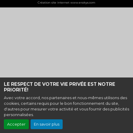
Création site internet www.erakys.com
LE RESPECT DE VOTRE VIE PRIVÉE EST NOTRE
PRIORITÉ!
Avec votre accord, nos partenaires et nous-mêmes utilisons des
cookies, certains requis pour le bon fonctionnement du site,
d'autres pour mesurer votre activité et vous fournir des publicités
personnalisées.
Accepter
En savoir plus