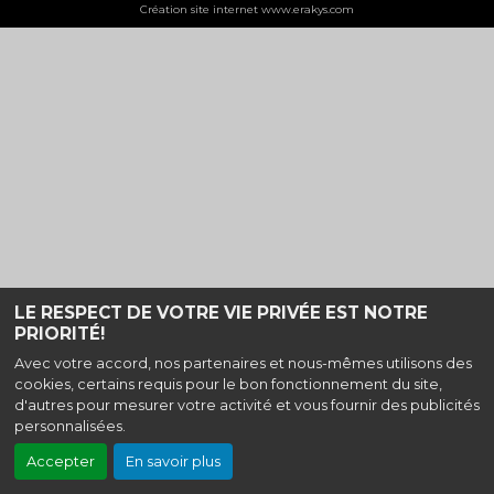
Création site internet www.erakys.com
LE RESPECT DE VOTRE VIE PRIVÉE EST NOTRE
PRIORITÉ!
Avec votre accord, nos partenaires et nous-mêmes utilisons des
cookies, certains requis pour le bon fonctionnement du site,
d'autres pour mesurer votre activité et vous fournir des publicités
personnalisées.
Accepter
En savoir plus