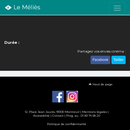
Le Méliès
Durée :
Partagez vos envies cinéma :
Facebook
Twitter
Haut de page
12, Place Jean Jaurès, 93100 Montreuil |
Mentions légales
|
Accessiblité
|
Contact
| Prog. au : 01 83 74 58 20
Politique de confidentialité