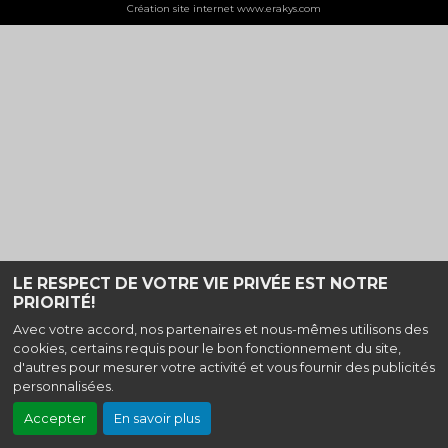
Création site internet www.erakys.com
LE RESPECT DE VOTRE VIE PRIVÉE EST NOTRE
PRIORITÉ!
Avec votre accord, nos partenaires et nous-mêmes utilisons des
cookies, certains requis pour le bon fonctionnement du site,
d'autres pour mesurer votre activité et vous fournir des publicités
personnalisées.
Accepter
En savoir plus