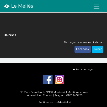
Le Méliès
Durée :
Partagez vos envies cinéma :
Facebook
Twitter
Haut de page
12, Place Jean Jaurès, 93100 Montreuil |
Mentions légales
|
Accessiblité
|
Contact
| Prog. au : 01 83 74 58 20
Politique de confidentialité