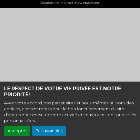
Création site internet www.erakys.com
LE RESPECT DE VOTRE VIE PRIVÉE EST NOTRE
PRIORITÉ!
Avec votre accord, nos partenaires et nous-mêmes utilisons des
cookies, certains requis pour le bon fonctionnement du site,
d'autres pour mesurer votre activité et vous fournir des publicités
personnalisées.
Accepter
En savoir plus