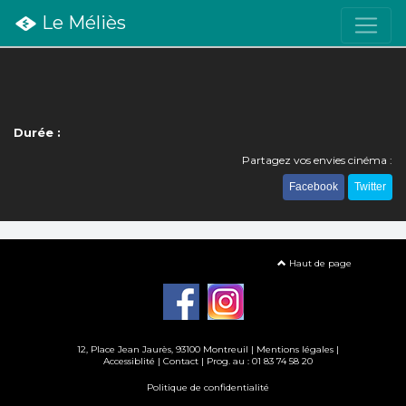
Le Méliès
Durée :
Partagez vos envies cinéma :
Facebook
Twitter
Haut de page
12, Place Jean Jaurès, 93100 Montreuil |
Mentions légales
|
Accessiblité
|
Contact
| Prog. au : 01 83 74 58 20
Politique de confidentialité