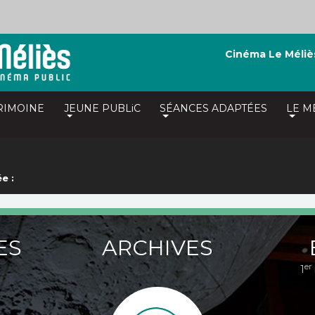
Cinéma Le Méliè
RIMOINE
JEUNE PUBLiC
SÉANCES ADAPTÉES
LE M
e :
ES
ARCHIVES
er
1