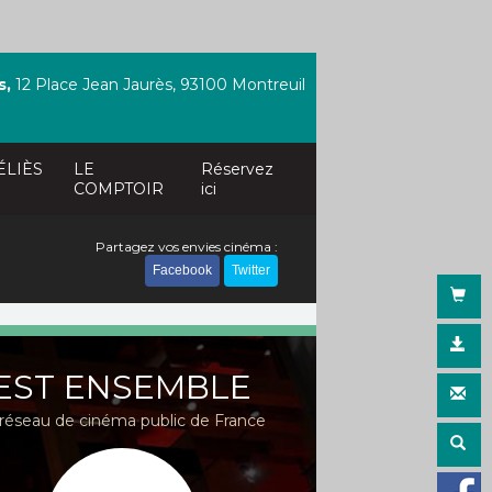
s,
12 Place Jean Jaurès, 93100 Montreuil
ÉLIÈS
LE
Réservez
COMPTOIR
ici
Partagez vos envies cinéma :
Facebook
Twitter
EST ENSEMBLE
réseau de cinéma public de France