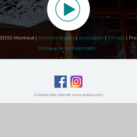
 93100 Montreuil |
Mentions légales
|
Accessiblité
|
Contact
| Pro
Politique de confidentialité
Création site internet www.erakys.com