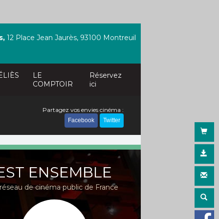
s,
12 Place Jean Jaurès, 93100 Montreuil
ÉLIÈS
LE
Réservez
COMPTOIR
ici
Partagez vos envies cinéma :
Facebook
Twitter
EST ENSEMBLE
réseau de cinéma public de France