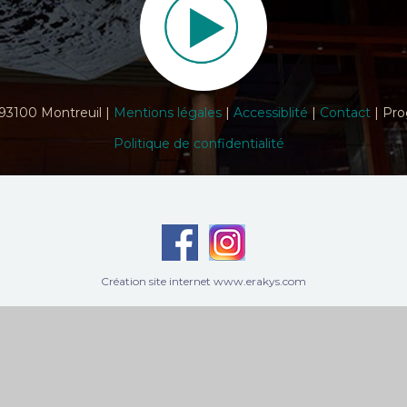
 93100 Montreuil |
Mentions légales
|
Accessiblité
|
Contact
| Pro
Politique de confidentialité
Création site internet www.erakys.com