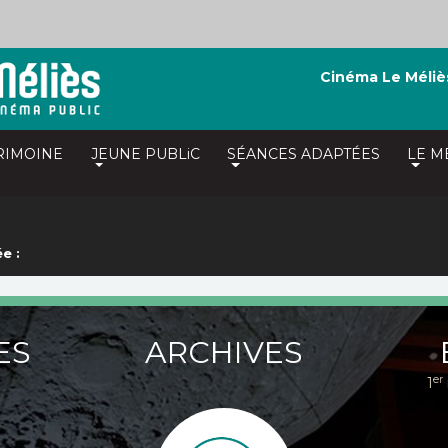
Cinéma Le Méliè
RIMOINE
JEUNE PUBLiC
SÉANCES ADAPTÉES
LE M
e :
ES
ARCHIVES
er
1