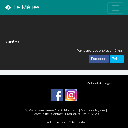
Le Méliès
Durée :
Partagez vos envies cinéma :
Facebook
Twitter
Haut de page
12, Place Jean Jaurès, 93100 Montreuil |
Mentions légales
|
Accessiblité
|
Contact
| Prog. au : 01 83 74 58 20
Politique de confidentialité