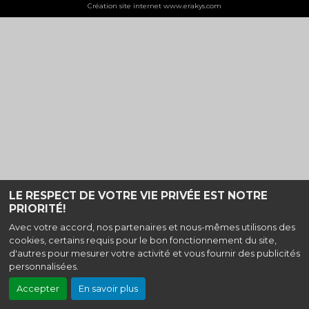
Création site internet www.erakys.com
LE RESPECT DE VOTRE VIE PRIVÉE EST NOTRE
PRIORITÉ!
Avec votre accord, nos partenaires et nous-mêmes utilisons des
cookies, certains requis pour le bon fonctionnement du site,
d'autres pour mesurer votre activité et vous fournir des publicités
personnalisées.
Accepter
En savoir plus