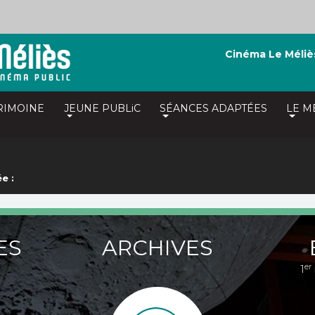
Cinéma Le Méliè
RIMOINE
JEUNE PUBLiC
SÉANCES ADAPTÉES
LE M
e :
ES
ARCHIVES
er
1