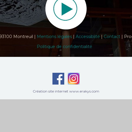
 93100 Montreuil |
Mentions légales
|
Accessiblité
|
Contact
| Pro
Politique de confidentialité
Création site internet www.erakys.com