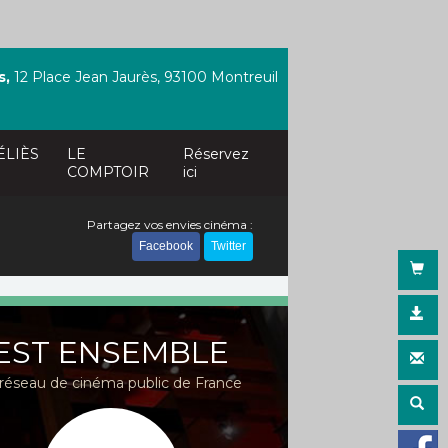
s,
12 Place Jean Jaurès, 93100 Montreuil
ÉLIÈS
LE
Réservez
COMPTOIR
ici
Partagez vos envies cinéma :
Facebook
Twitter
EST ENSEMBLE
réseau de cinéma public de France