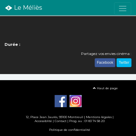
Le Méliès
Durée :
Partagez vos envies cinéma :
Facebook
Twitter
Haut de page
12, Place Jean Jaurès, 93100 Montreuil |
Mentions légales
|
Accessiblité
|
Contact
| Prog. au : 01 83 74 58 20
Politique de confidentialité