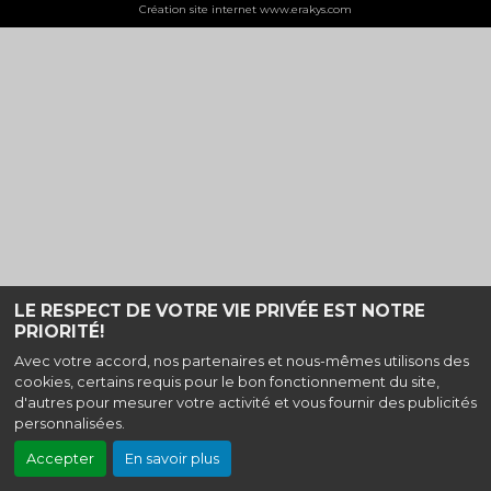
Création site internet www.erakys.com
LE RESPECT DE VOTRE VIE PRIVÉE EST NOTRE
PRIORITÉ!
Avec votre accord, nos partenaires et nous-mêmes utilisons des
cookies, certains requis pour le bon fonctionnement du site,
d'autres pour mesurer votre activité et vous fournir des publicités
personnalisées.
Accepter
En savoir plus