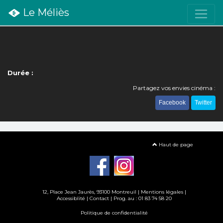
Le Méliès
Durée :
Partagez vos envies cinéma :
Facebook
Twitter
Haut de page
12, Place Jean Jaurès, 93100 Montreuil |
Mentions légales
|
Accessiblité
|
Contact
| Prog. au : 01 83 74 58 20
Politique de confidentialité