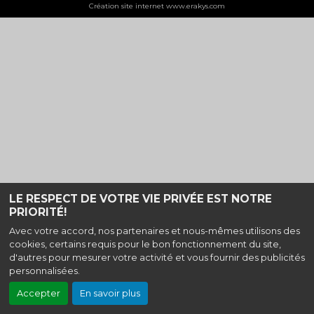
Création site internet www.erakys.com
LE RESPECT DE VOTRE VIE PRIVÉE EST NOTRE
PRIORITÉ!
Avec votre accord, nos partenaires et nous-mêmes utilisons des
cookies, certains requis pour le bon fonctionnement du site,
d'autres pour mesurer votre activité et vous fournir des publicités
personnalisées.
Accepter
En savoir plus