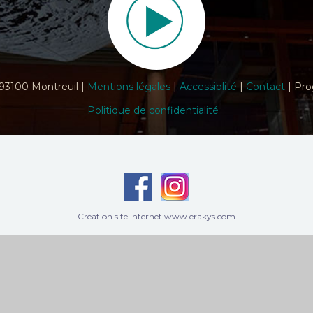
 93100 Montreuil |
Mentions légales
|
Accessiblité
|
Contact
| Pro
Politique de confidentialité
Création site internet www.erakys.com