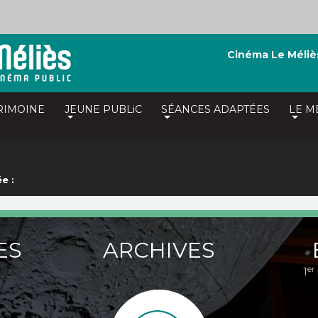
Cinéma Le Méliè
RIMOINE
JEUNE PUBLiC
SÉANCES ADAPTÉES
LE M
e :
ES
ARCHIVES
er
1