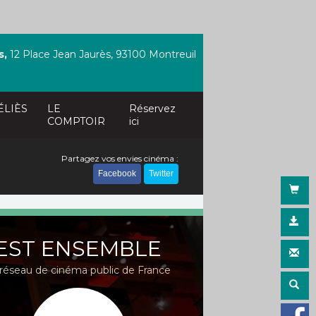
s,
12 Place Jean Jaurès, 93100 Montreuil
ÉLIÈS
LE
Réservez
COMPTOIR
ici
Partagez vos envies cinéma :
Facebook
Twitter
EST ENSEMBLE
réseau de cinéma public de France