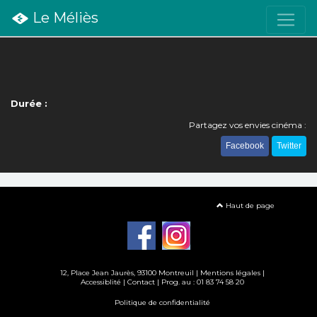
Le Méliès
Durée :
Partagez vos envies cinéma :
Facebook
Twitter
Haut de page
12, Place Jean Jaurès, 93100 Montreuil |
Mentions légales
|
Accessiblité
|
Contact
| Prog. au : 01 83 74 58 20
Politique de confidentialité