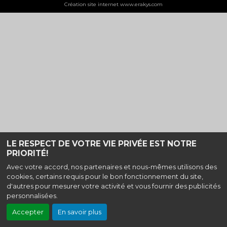
Création site internet www.erakys.com
LE RESPECT DE VOTRE VIE PRIVÉE EST NOTRE
PRIORITÉ!
Avec votre accord, nos partenaires et nous-mêmes utilisons des
cookies, certains requis pour le bon fonctionnement du site,
d'autres pour mesurer votre activité et vous fournir des publicités
personnalisées.
Accepter
En savoir plus