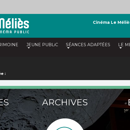
Cinéma Le Méliè
RIMOINE
JEUNE PUBLiC
SÉANCES ADAPTÉES
LE M
e :
ES
ARCHIVES
er
1