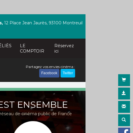
s,
12 Place Jean Jaurès, 93100 Montreuil
ÉLIÈS
LE
Réservez
COMPTOIR
ici
Partagez vos envies cinéma :
Facebook
Twitter
EST ENSEMBLE
réseau de cinéma public de France