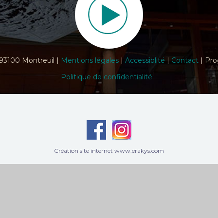
 93100 Montreuil |
Mentions légales
|
Accessiblité
|
Contact
| Pro
Politique de confidentialité
Création site internet www.erakys.com