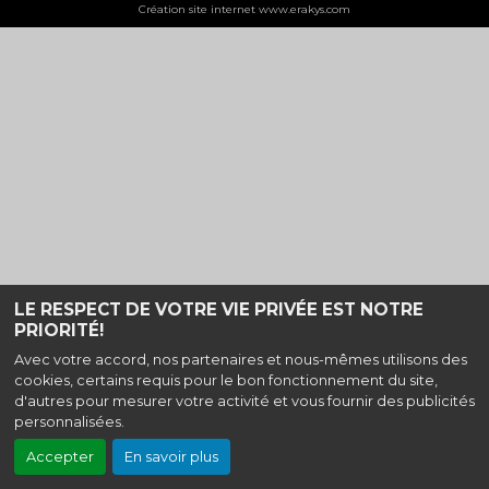
Création site internet www.erakys.com
LE RESPECT DE VOTRE VIE PRIVÉE EST NOTRE
PRIORITÉ!
Avec votre accord, nos partenaires et nous-mêmes utilisons des
cookies, certains requis pour le bon fonctionnement du site,
d'autres pour mesurer votre activité et vous fournir des publicités
personnalisées.
Accepter
En savoir plus