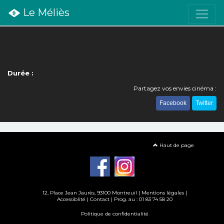
Le Méliès
Durée :
Partagez vos envies cinéma :
Facebook
Twitter
Haut de page
12, Place Jean Jaurès, 93100 Montreuil |
Mentions légales
|
Accessiblité
|
Contact
| Prog. au : 01 83 74 58 20
Politique de confidentialité