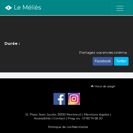
Le Méliès
Durée :
Partagez vos envies cinéma :
Facebook
Twitter
Haut de page
12, Place Jean Jaurès, 93100 Montreuil |
Mentions légales
|
Accessiblité
|
Contact
| Prog. au : 01 83 74 58 20
Politique de confidentialité