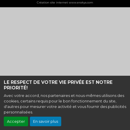
Création site internet www.erakys.com
LE RESPECT DE VOTRE VIE PRIVÉE EST NOTRE
PRIORITÉ!
Avec votre accord, nos partenaires et nous-mêmes utilisons des
cookies, certains requis pour le bon fonctionnement du site,
d'autres pour mesurer votre activité et vous fournir des publicités
personnalisées.
Accepter
En savoir plus