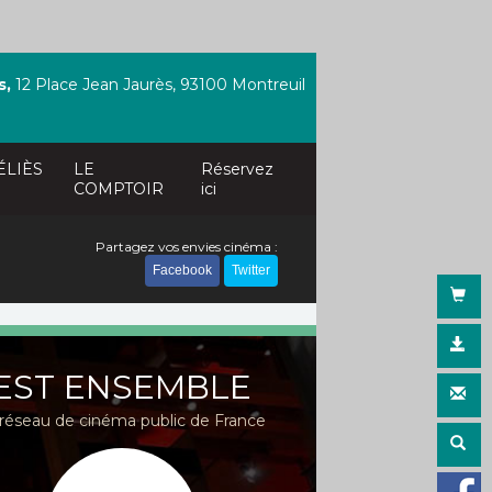
s,
12 Place Jean Jaurès, 93100 Montreuil
ÉLIÈS
LE
Réservez
COMPTOIR
ici
Partagez vos envies cinéma :
Facebook
Twitter
EST ENSEMBLE
réseau de cinéma public de France