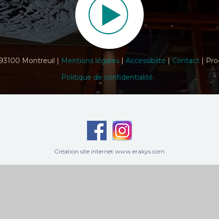
 93100 Montreuil |
Mentions légales
|
Accessiblité
|
Contact
| Pro
Politique de confidentialité
Création site internet www.erakys.com