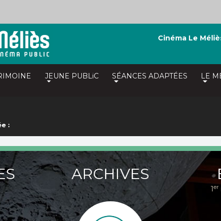
Cinéma Le Méliè
RIMOINE
JEUNE PUBLiC
SÉANCES ADAPTÉES
LE M
e :
ES
ARCHIVES
er
1