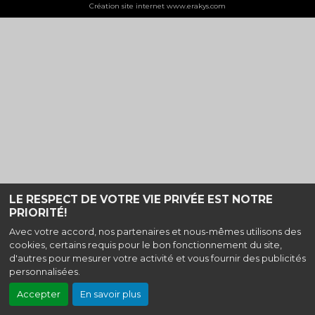
Création site internet www.erakys.com
LE RESPECT DE VOTRE VIE PRIVÉE EST NOTRE
PRIORITÉ!
Avec votre accord, nos partenaires et nous-mêmes utilisons des
cookies, certains requis pour le bon fonctionnement du site,
d'autres pour mesurer votre activité et vous fournir des publicités
personnalisées.
Accepter
En savoir plus