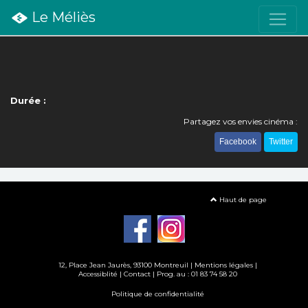
Le Méliès
Durée :
Partagez vos envies cinéma :
Facebook
Twitter
Haut de page
12, Place Jean Jaurès, 93100 Montreuil |
Mentions légales
|
Accessiblité
|
Contact
| Prog. au : 01 83 74 58 20
Politique de confidentialité