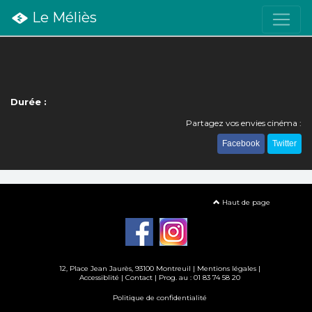
Le Méliès
Durée :
Partagez vos envies cinéma :
Facebook
Twitter
Haut de page
12, Place Jean Jaurès, 93100 Montreuil |
Mentions légales
|
Accessiblité
|
Contact
| Prog. au : 01 83 74 58 20
Politique de confidentialité