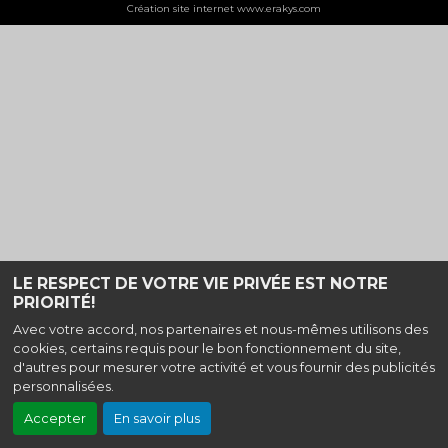
Création site internet www.erakys.com
LE RESPECT DE VOTRE VIE PRIVÉE EST NOTRE
PRIORITÉ!
Avec votre accord, nos partenaires et nous-mêmes utilisons des
cookies, certains requis pour le bon fonctionnement du site,
d'autres pour mesurer votre activité et vous fournir des publicités
personnalisées.
Accepter
En savoir plus