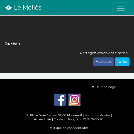
Le Méliès
Durée :
Partagez vos envies cinéma :
Facebook
Twitter
Haut de page
12, Place Jean Jaurès, 93100 Montreuil |
Mentions légales
|
Accessiblité
|
Contact
| Prog. au : 01 83 74 58 20
Politique de confidentialité