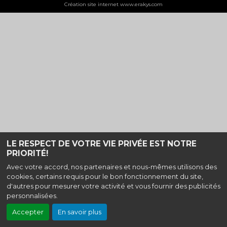
Création site internet www.erakys.com
LE RESPECT DE VOTRE VIE PRIVÉE EST NOTRE
PRIORITÉ!
Avec votre accord, nos partenaires et nous-mêmes utilisons des
cookies, certains requis pour le bon fonctionnement du site,
d'autres pour mesurer votre activité et vous fournir des publicités
personnalisées.
Accepter
En savoir plus