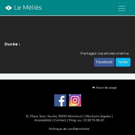
Le Méliès
Durée :
Partagez vos envies cinéma :
Facebook
Twitter
Haut de page
12, Place Jean Jaurès, 93100 Montreuil |
Mentions légales
|
Accessiblité
|
Contact
| Prog. au : 01 83 74 58 20
Politique de confidentialité