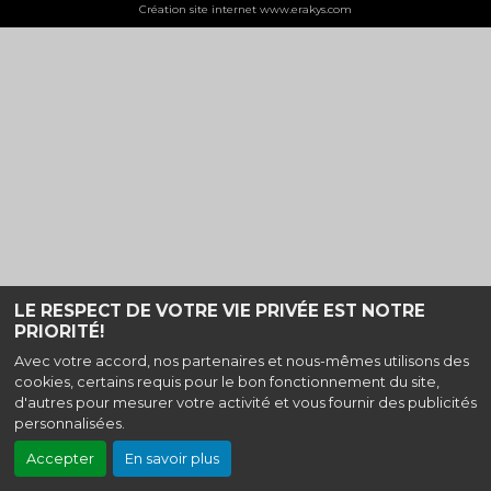
Création site internet www.erakys.com
LE RESPECT DE VOTRE VIE PRIVÉE EST NOTRE
PRIORITÉ!
Avec votre accord, nos partenaires et nous-mêmes utilisons des
cookies, certains requis pour le bon fonctionnement du site,
d'autres pour mesurer votre activité et vous fournir des publicités
personnalisées.
Accepter
En savoir plus