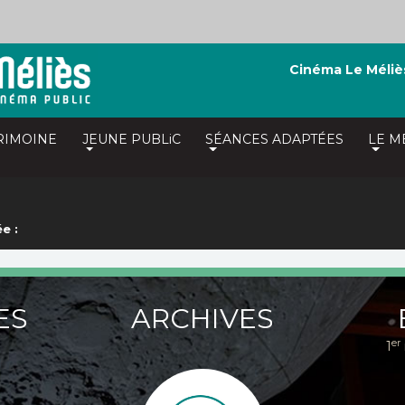
Cinéma Le Méliè
RIMOINE
JEUNE PUBLiC
SÉANCES ADAPTÉES
LE M
e :
ES
ARCHIVES
er
1