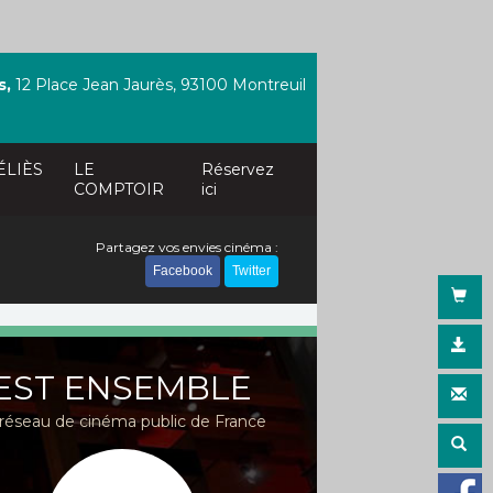
s,
12 Place Jean Jaurès, 93100 Montreuil
ÉLIÈS
LE
Réservez
COMPTOIR
ici
Partagez vos envies cinéma :
Facebook
Twitter
EST ENSEMBLE
réseau de cinéma public de France