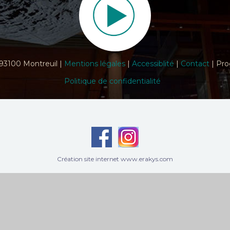
 93100 Montreuil |
Mentions légales
|
Accessiblité
|
Contact
| Pro
Politique de confidentialité
Création site internet www.erakys.com