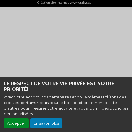
Création site internet www.erakys.com
LE RESPECT DE VOTRE VIE PRIVÉE EST NOTRE
PRIORITÉ!
Avec votre accord, nos partenaires et nous-mêmes utilisons des
cookies, certains requis pour le bon fonctionnement du site,
d'autres pour mesurer votre activité et vous fournir des publicités
personnalisées.
Accepter
En savoir plus