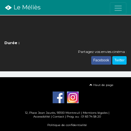
Le Méliès
Durée :
Partagez vos envies cinéma :
Facebook
Twitter
Haut de page
12, Place Jean Jaurès, 93100 Montreuil |
Mentions légales
|
Accessiblité
|
Contact
| Prog. au : 01 83 74 58 20
Politique de confidentialité