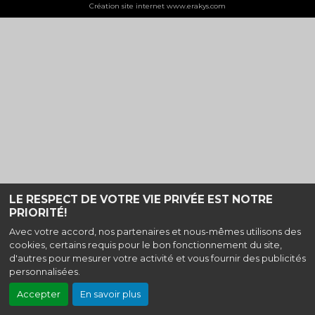
Création site internet www.erakys.com
LE RESPECT DE VOTRE VIE PRIVÉE EST NOTRE
PRIORITÉ!
Avec votre accord, nos partenaires et nous-mêmes utilisons des
cookies, certains requis pour le bon fonctionnement du site,
d'autres pour mesurer votre activité et vous fournir des publicités
personnalisées.
Accepter
En savoir plus