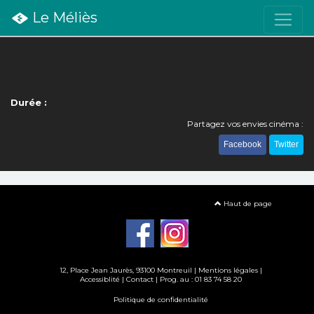
Le Méliès
Durée :
Partagez vos envies cinéma :
Facebook
Twitter
Haut de page
12, Place Jean Jaurès, 93100 Montreuil |
Mentions légales
|
Accessiblité
|
Contact
| Prog. au : 01 83 74 58 20
Politique de confidentialité