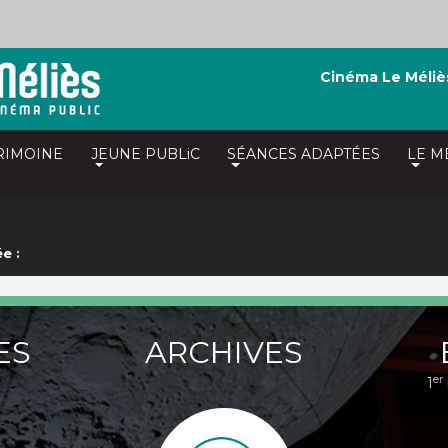
Cinéma Le Méliè
RIMOINE
JEUNE PUBLiC
SÉANCES ADAPTÉES
LE M
e :
ES
ARCHIVES
er
1