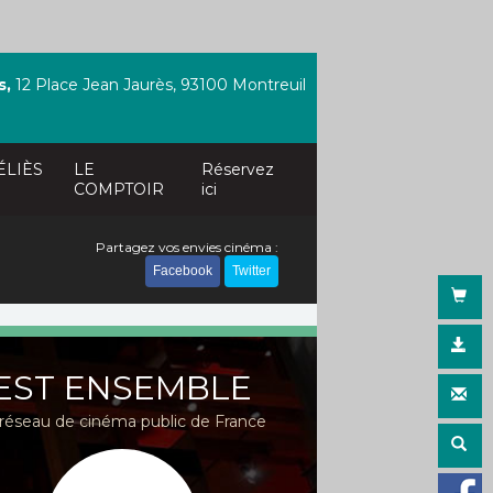
s,
12 Place Jean Jaurès, 93100 Montreuil
ÉLIÈS
LE
Réservez
COMPTOIR
ici
Partagez vos envies cinéma :
Facebook
Twitter
EST ENSEMBLE
réseau de cinéma public de France