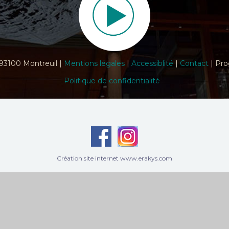
 93100 Montreuil |
Mentions légales
|
Accessiblité
|
Contact
| Pro
Politique de confidentialité
Création site internet www.erakys.com