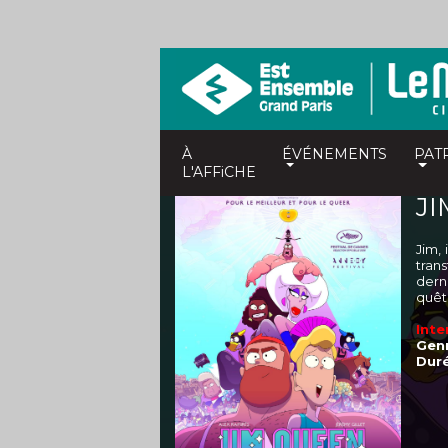
À
ÉVÉNEMENTS
PAT
L'AFFiCHE
J
Jim, 
tran
dern
quêt
Inte
Genr
Duré