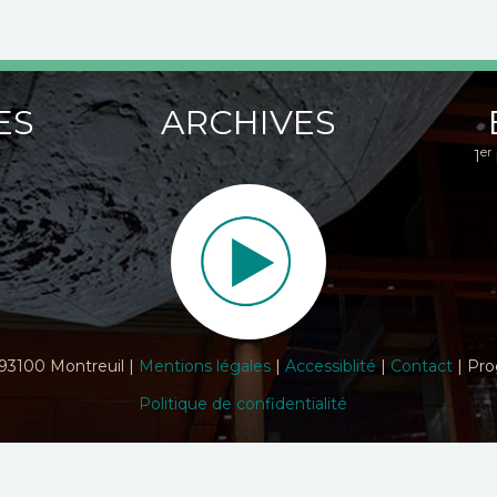
ES
ARCHIVES
er
1
 93100 Montreuil |
Mentions légales
|
Accessiblité
|
Contact
| Pro
Politique de confidentialité