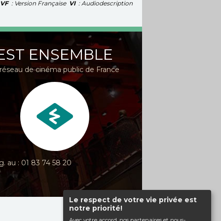
VF
: Version Française
VI
: Audiodescription
EST ENSEMBLE
réseau de cinéma public de France
g. au : 01 83 74 58 20
Le respect de votre vie privée est
notre priorité!
Haut de page
Avec votre accord, nos partenaires et nous-