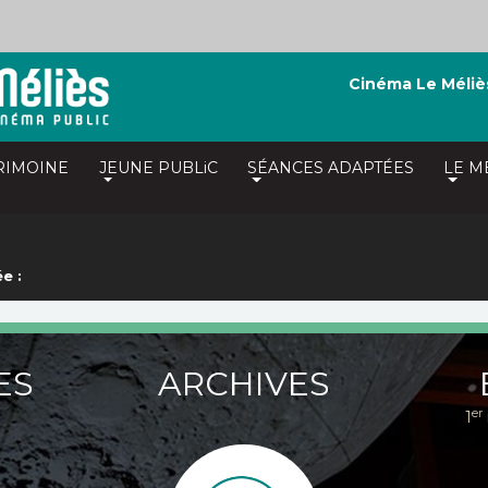
Cinéma Le Méliè
RIMOINE
JEUNE PUBLiC
SÉANCES ADAPTÉES
LE M
e :
ES
ARCHIVES
er
1