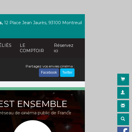
s,
12 Place Jean Jaurès, 93100 Montreuil
ÉLIÈS
LE
Réservez
COMPTOIR
ici
Partagez vos envies cinéma :
Facebook
Twitter
EST ENSEMBLE
réseau de cinéma public de France