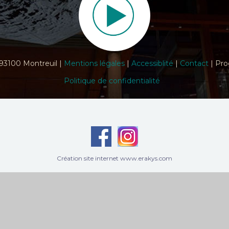
 93100 Montreuil |
Mentions légales
|
Accessiblité
|
Contact
| Pro
Politique de confidentialité
Création site internet www.erakys.com