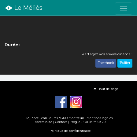
Le Méliès
Durée :
Partagez vos envies cinéma :
Facebook
Twitter
Haut de page
12, Place Jean Jaurès, 93100 Montreuil |
Mentions légales
|
Accessiblité
|
Contact
| Prog. au : 01 83 74 58 20
Politique de confidentialité