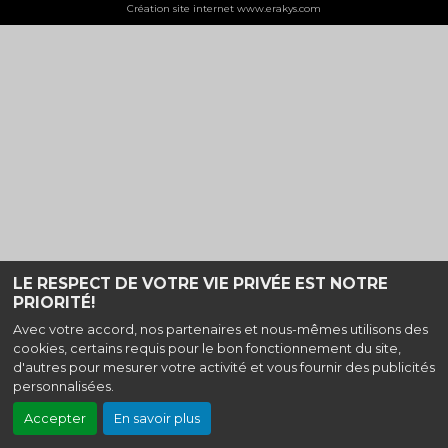
Création site internet www.erakys.com
LE RESPECT DE VOTRE VIE PRIVÉE EST NOTRE
PRIORITÉ!
Avec votre accord, nos partenaires et nous-mêmes utilisons des
cookies, certains requis pour le bon fonctionnement du site,
d'autres pour mesurer votre activité et vous fournir des publicités
personnalisées.
Accepter
En savoir plus