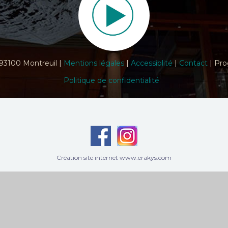
 93100 Montreuil |
Mentions légales
|
Accessiblité
|
Contact
| Pro
Politique de confidentialité
Création site internet www.erakys.com