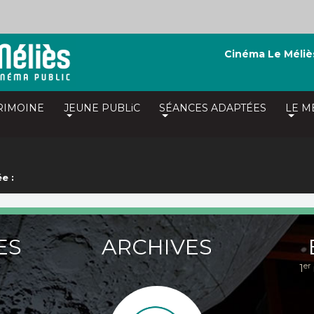
Cinéma Le Méliè
RIMOINE
JEUNE PUBLiC
SÉANCES ADAPTÉES
LE M
e :
ES
ARCHIVES
er
1