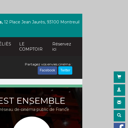
s,
12 Place Jean Jaurès, 93100 Montreuil
ÉLIÈS
LE
Réservez
COMPTOIR
ici
Partagez vos envies cinéma :
Facebook
Twitter
EST ENSEMBLE
réseau de cinéma public de France