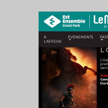
À
ÉVÉNEMENTS
PAT
L'AFFiCHE
L
L’Od
prem
dern
Inte
Genr
Duré