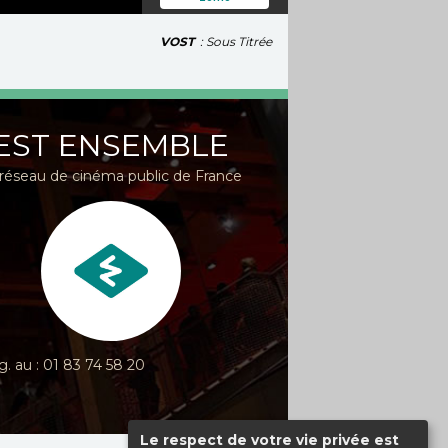
VOST
: Sous Titrée
EST ENSEMBLE
réseau de cinéma public de France
g. au : 01 83 74 58 20
Le respect de votre vie privée est