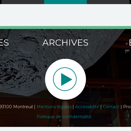
ES
ARCHIVES
er
1
 93100 Montreuil |
Mentions légales
|
Accessiblité
|
Contact
| Pro
Politique de confidentialité