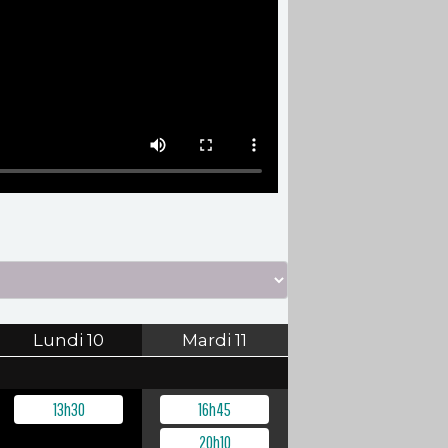
Lundi
10
Mardi
11
13h30
16h45
20h10