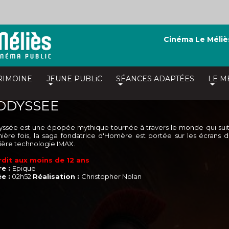
Cinéma Le Méliè
RIMOINE
JEUNE PUBLiC
SÉANCES ADAPTÉES
LE M
 ODYSSEE
yssée est une épopée mythique tournée à travers le monde qui suit l
ière fois, la saga fondatrice d'Homère est portée sur les écrans 
ière technologie IMAX.
rdit aux moins de 12 ans
e :
Epique
e :
02h52
Réalisation :
Christopher Nolan