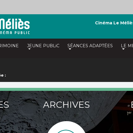
Cinéma Le Méliè
RIMOINE
JEUNE PUBLiC
SÉANCES ADAPTÉES
LE M
e :
ES
ARCHIVES
er
1