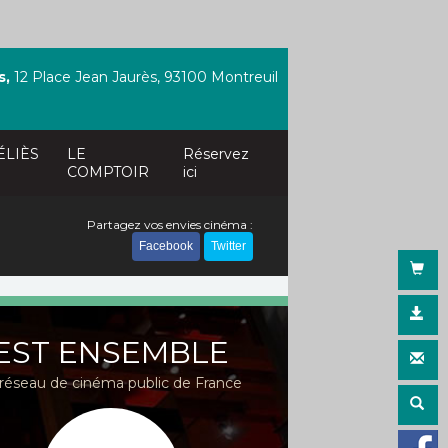
s,
12 Place Jean Jaurès, 93100 Montreuil
ÉLIÈS
LE
Réservez
COMPTOIR
ici
Partagez vos envies cinéma :
Facebook
Twitter
EST ENSEMBLE
réseau de cinéma public de France