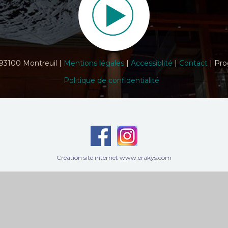
 93100 Montreuil |
Mentions légales
|
Accessiblité
|
Contact
| Pro
Politique de confidentialité
Création site internet www.erakys.com