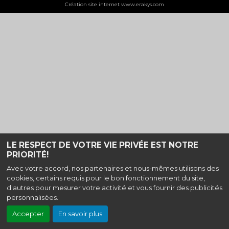
Création site internet www.erakys.com
LE RESPECT DE VOTRE VIE PRIVÉE EST NOTRE
PRIORITÉ!
Avec votre accord, nos partenaires et nous-mêmes utilisons des
cookies, certains requis pour le bon fonctionnement du site,
d'autres pour mesurer votre activité et vous fournir des publicités
personnalisées.
Accepter
En savoir plus