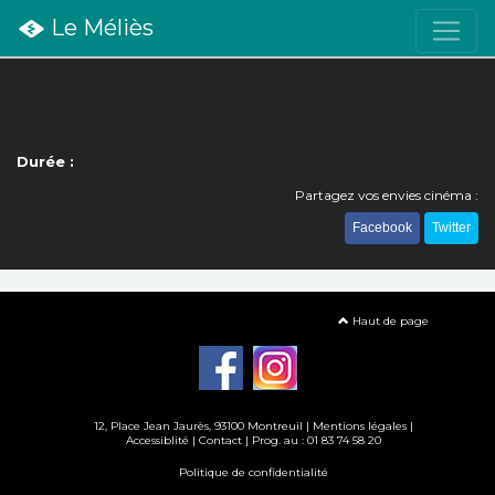
Le Méliès
Durée :
Partagez vos envies cinéma :
Facebook
Twitter
Haut de page
12, Place Jean Jaurès, 93100 Montreuil |
Mentions légales
|
Accessiblité
|
Contact
| Prog. au : 01 83 74 58 20
Politique de confidentialité