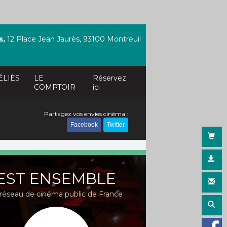
s,
12 Place Jean Jaurès, 93100 Montreuil
ÉLIÈS
LE
Réservez
COMPTOIR
ici
Partagez vos envies cinéma :
Facebook
Twitter
EST ENSEMBLE
réseau de cinéma public de France