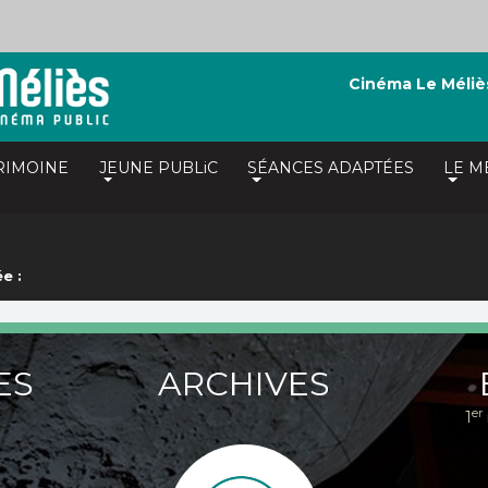
Cinéma Le Méliè
RIMOINE
JEUNE PUBLiC
SÉANCES ADAPTÉES
LE M
e :
ES
ARCHIVES
er
1