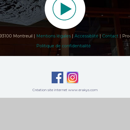
 93100 Montreuil |
Mentions légales
|
Accessiblité
|
Contact
| Pro
Politique de confidentialité
Création site internet www.erakys.com