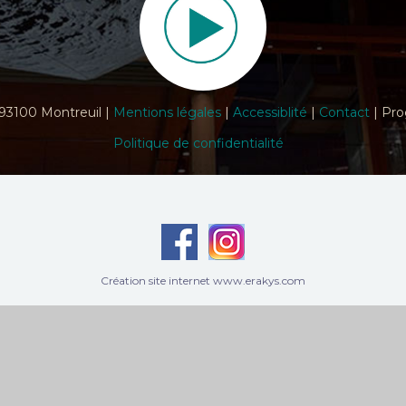
 93100 Montreuil |
Mentions légales
|
Accessiblité
|
Contact
| Pro
Politique de confidentialité
Création site internet www.erakys.com