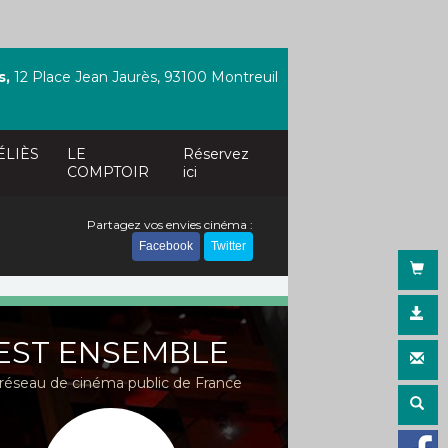
s,
12 Place Jean Jaurès, 93100 Montreuil
ÉLIÈS
LE
Réservez
COMPTOIR
ici
Partagez vos envies cinéma :
Facebook
Twitter
EST ENSEMBLE
réseau de cinéma public de France