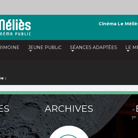
Cinéma Le Méliè
RIMOINE
JEUNE PUBLiC
SÉANCES ADAPTÉES
LE M
e :
ES
ARCHIVES
er
1