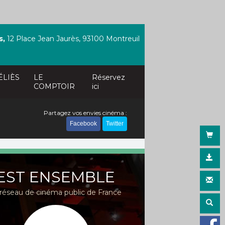
s,
12 Place Jean Jaurès, 93100 Montreuil
ÉLIÈS
LE
Réservez
COMPTOIR
ici
Partagez vos envies cinéma :
Facebook
Twitter
EST ENSEMBLE
réseau de cinéma public de France