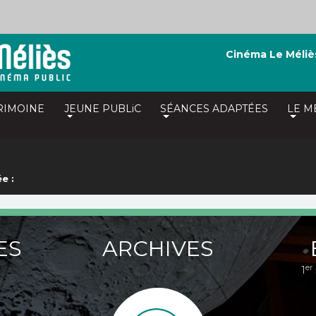
Cinéma Le Méliè
RIMOINE
JEUNE PUBLiC
SÉANCES ADAPTÉES
LE M
e :
ES
ARCHIVES
er
1