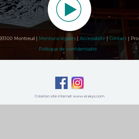
 93100 Montreuil |
Mentions légales
|
Accessiblité
|
Contact
| Pro
Politique de confidentialité
Création site internet www.erakys.com